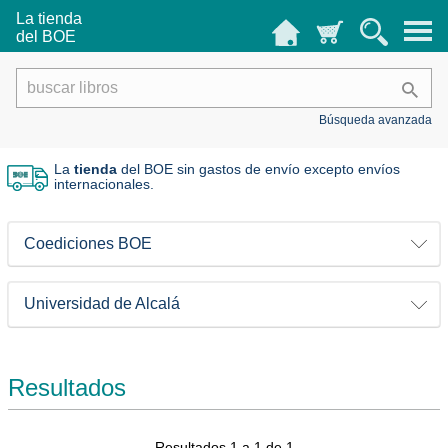
La tienda
del BOE
Búsqueda avanzada
La
tienda
del BOE sin gastos de envío
excepto envíos
internacionales.
Coediciones BOE
Universidad de Alcalá
Resultados
Resultados 1 a 1 de 1