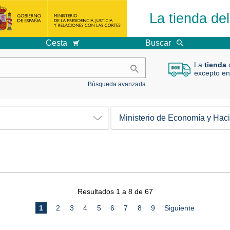
La tienda de
Cesta
Buscar
La
tienda
d
excepto en
Búsqueda avanzada
Ministerio de Economía y Hac
Resultados 1 a 8 de 67
1
2
3
4
5
6
7
8
9
Siguiente