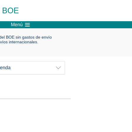
l BOE
Menú
el BOE sin gastos de envío
víos internacionales.
ienda