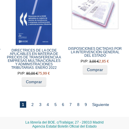
DISPOSICIONES DICTADAS POR
Y
DIRECTRICES DE LA OCDE
LA INTERVENCIÓN GENERAL
APLICABLES EN MATERIA DE
DEL ESTADO
PRECIOS DE TRANSFERENCIA A
EMPRESAS MULTINACIONALES
PVP:
3,00 €
2,85 €
Y ADMINISTRACIONES
TRIBUTARIAS. ENERO 2022
Comprar
PVP:
80,00 €
75,99 €
Comprar
1
2
3
4
5
6
7
8
9
Siguiente
La librería del BOE. c/Trafalgar, 27 - 28010 Madrid
Agencia Estatal Boletín Oficial del Estado