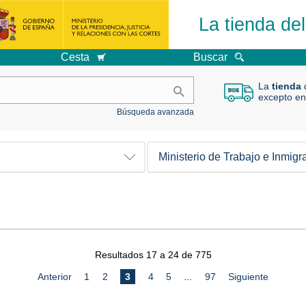
La tienda de
Cesta
Buscar
La
tienda
d
excepto en
Búsqueda avanzada
Ministerio de Trabajo e Inmigr
Resultados 17 a 24 de 775
Anterior
1
2
3
4
5
...
97
Siguiente