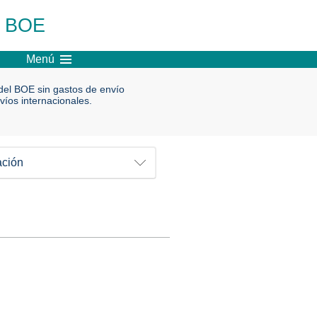
l BOE
Menú
el BOE sin gastos de envío
víos internacionales.
ación