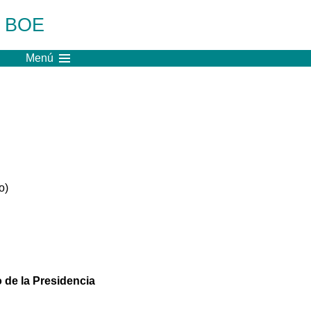
l BOE
Menú
o)
 de la Presidencia