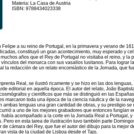
Materia: La Casa de Austria
ISBN: 9788434023338
Felipe a su reino de Portugal, en la primavera y verano de 16
plicadas, constituyó un gran acontecimiento, muy esperado y cel
uchos años que el Rey de Portugal no visitaba el reino, y la pri
los vínculos del monarca con sus vasallos lusitanos. Para lograr
al la redacción de un relato encomiástico de la Jornada, que f
mprenta Real, se ilustró ricamente y se hizo en las dos lenguas,
arde editorial en aquella época. El autor del relato, João Bapti
cosmógrafos y científicos que más se distinguió en las Españas 
ipes marcaron toda una época de la ciencia náutica y de la nave
 en ambas lenguas una gran cantidad de obras, y su prestigio se 
urrió a uno de los mejores grabadores que entonces fungían en
abía acompañado a la corte en la Jornada Real a Portugal, y er
. Pero en esta tarea de ilustración tuvo también parte Domingo
 de cámara del Rey, que fue el autor del dibujo para la mejor d
an vista de la ciudad de Lisboa desde el Tajo.