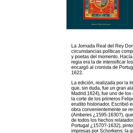
La Jornada Real del Rey Don 
circunstancias políticas com
y poetas del momento. Hacía m
regia era la de intensificar 
encargó al cronista de Portug
1622.
La edición, realizada por la I
que, sin duda, fue un gran al
Madrid 1624), fue uno de los 
la corte de los primeros Fel
erudito historiador. Escribió
obra convenientemente se rec
(Amberes ¿1595-1630?), que h
de todos los hechos relatados
Portugal ¿1570?-1632), pintor
impresas por Schorkens: la gr