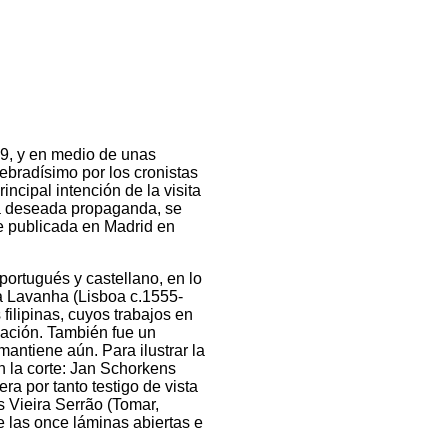
19, y en medio de unas
ebradísimo por los cronistas
ncipal intención de la visita
 la deseada propaganda, se
ue publicada en Madrid en
 portugués y castellano, en lo
sta Lavanha (Lisboa c.1555-
filipinas, cuyos trabajos en
gación. También fue un
mantiene aún. Para ilustrar la
 la corte: Jan Schorkens
a por tanto testigo de vista
s Vieira Serrão (Tomar,
e las once láminas abiertas e