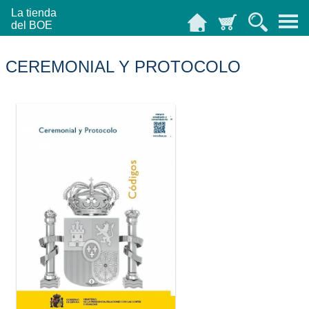
La tienda
del BOE
CEREMONIAL Y PROTOCOLO