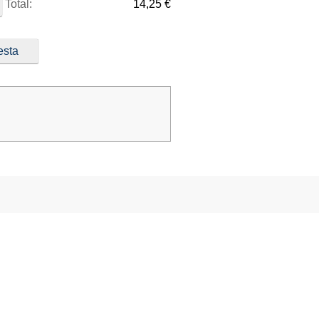
Total:
14,25 €
esta