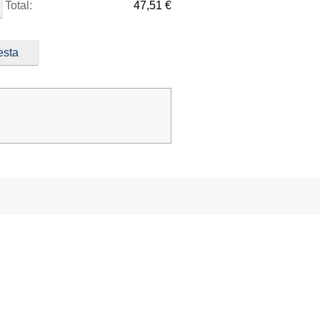
Total:
47,51 €
esta