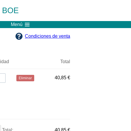
l BOE
Menú
Condiciones de venta
idad
Total
40,85 €
Eliminar
Total:
40,85 €