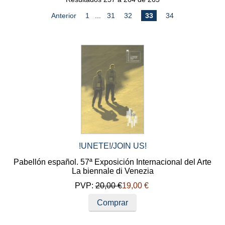
Anterior
1
...
31
32
33
34
!UNETE!/JOIN US!
Pabellón español. 57ª Exposición Internacional del Arte
La biennale di Venezia
PVP:
20,00 €
19,00 €
Comprar